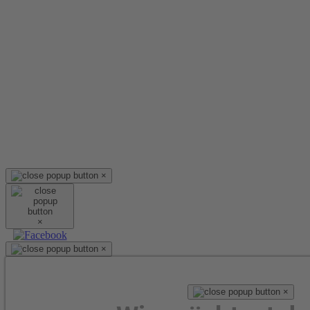
×
×
×
×