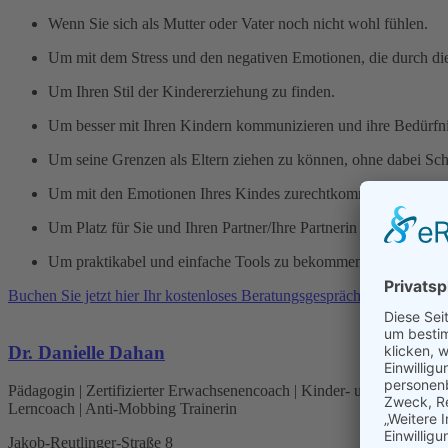
Wenn Sie sich als Mutter oder Vater noch nicht wohl fühlen.
Um mit dem Stress und den negativen Emotionen, die durch die
Um Ihren Stil der Kindererziehung zu finden.
Um besser mit Ihren Kindern kommunizieren und ihre Bedürfni
Um seine Grenzen als Eltern ziehen zu können, ohne dabei Sc
Um mit den Emotionen Ihres Kindes zurechtkommen zu könne
Um Platz für Sie und Ihren Partner/Ihre Partnerin frei zu mache
Um praktikabel und einfache Tools zu bekommen.
Buchen Sie jetzt hier Ihr kostenloses Beratungsgespräch!
Dr. Danielle Dahan
Pädagogin | Zertifizierter Erwachsenencoach | Kinder- und Jugendco
Lerncoach | Anti-Mobbing Trainerin
Jakob-Reutlinger-Straße 8