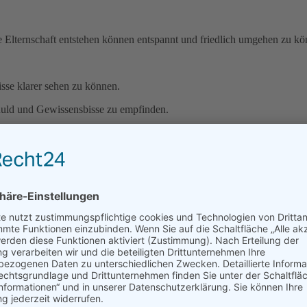
 Elternschaft entstehen können entspannt und friedlich umgehen zu kö
sse klarer sehen zu können.
huld und Gewissensbisse zu empfinden.
n.
n und sich als Paar weiterhin zu erleben.
ach