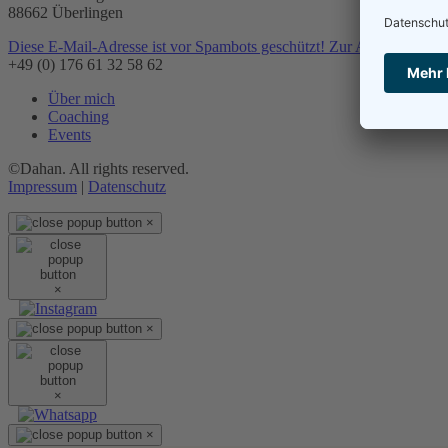
88662 Überlingen
Diese E-Mail-Adresse ist vor Spambots geschützt! Zur Anzeige muss J
+49 (0) 176 61 32 58 62
Über mich
Coaching
Events
©Dahan. All rights reserved.
Impressum
|
Datenschutz
×
×
×
×
×