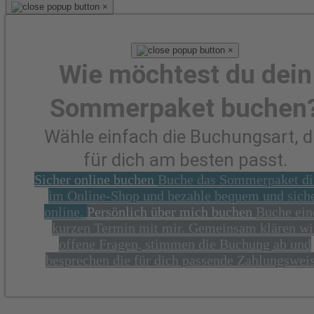
×
×
Wie möchtest du dein
Sommerpaket buchen
Wähle einfach die Buchungsart, d
für dich am besten passt.
Sicher online buchen
Buche das Sommerpaket di
im Online-Shop und bezahle bequem und sich
online.
Persönlich über mich buchen
Buche ein
kurzen Termin mit mir. Gemeinsam klären wi
offene Fragen, stimmen die Buchung ab und
besprechen die für dich passende Zahlungsweis