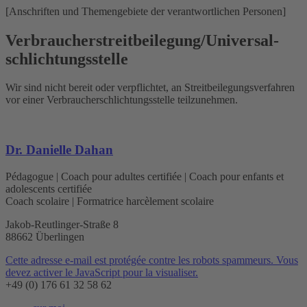
[Anschriften und Themengebiete der verantwortlichen Personen]
Verbraucher­streit­beilegung/Universal­
schlichtungs­stelle
Wir sind nicht bereit oder verpflichtet, an Streitbeilegungsverfahren
vor einer Verbraucherschlichtungsstelle teilzunehmen.
Dr. Danielle Dahan
Pédagogue | Coach pour adultes certifiée | Coach pour enfants et
adolescents certifiée
Coach scolaire | Formatrice harcèlement scolaire
Jakob-Reutlinger-Straße 8
88662 Überlingen
Cette adresse e-mail est protégée contre les robots spammeurs. Vous
devez activer le JavaScript pour la visualiser.
+49 (0) 176 61 32 58 62