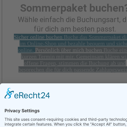
Sommerpaket buchen
Wähle einfach die Buchungsart, d
für dich am besten passt.
Sicher online buchen
Buche das Sommerpaket di
im Online-Shop und bezahle bequem und sich
online.
Persönlich über mich buchen
Buche ein
kurzen Termin mit mir. Gemeinsam klären wi
offene Fragen, stimmen die Buchung ab und
besprechen die für dich passende Zahlungsweis