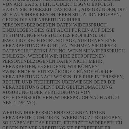
VON ART. 6 ABS. 1 LIT. E ODER F DSGVO ERFOLGT,
HABEN SIE JEDERZEIT DAS RECHT, AUS GRÜNDEN, DIE
SICH AUS IHRER BESONDEREN SITUATION ERGEBEN,
GEGEN DIE VERARBEITUNG IHRER
PERSONENBEZOGENEN DATEN WIDERSPRUCH
EINZULEGEN; DIES GILT AUCH FÜR EIN AUF DIESE
BESTIMMUNGEN GESTÜTZTES PROFILING. DIE
JEWEILIGE RECHTSGRUNDLAGE, AUF DENEN EINE
VERARBEITUNG BERUHT, ENTNEHMEN SIE DIESER
DATENSCHUTZERKLÄRUNG. WENN SIE WIDERSPRUCH
EINLEGEN, WERDEN WIR IHRE BETROFFENEN
PERSONENBEZOGENEN DATEN NICHT MEHR
VERARBEITEN, ES SEI DENN, WIR KÖNNEN
ZWINGENDE SCHUTZWÜRDIGE GRÜNDE FÜR DIE
VERARBEITUNG NACHWEISEN, DIE IHRE INTERESSEN,
RECHTE UND FREIHEITEN ÜBERWIEGEN ODER DIE
VERARBEITUNG DIENT DER GELTENDMACHUNG,
AUSÜBUNG ODER VERTEIDIGUNG VON
RECHTSANSPRÜCHEN (WIDERSPRUCH NACH ART. 21
ABS. 1 DSGVO).
WERDEN IHRE PERSONENBEZOGENEN DATEN
VERARBEITET, UM DIREKTWERBUNG ZU BETREIBEN,
SO HABEN SIE DAS RECHT, JEDERZEIT WIDERSPRUCH
GEGEN DIE VERARBEITUNG SIE BETREFFENDER