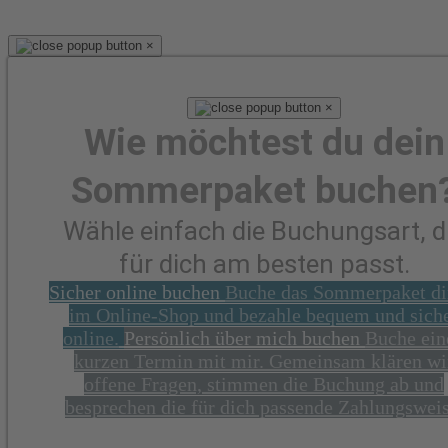
×
×
Wie möchtest du dein
Sommerpaket buchen
Wähle einfach die Buchungsart, d
für dich am besten passt.
Sicher online buchen
Buche das Sommerpaket di
im Online-Shop und bezahle bequem und sich
online.
Persönlich über mich buchen
Buche ein
kurzen Termin mit mir. Gemeinsam klären wi
offene Fragen, stimmen die Buchung ab und
besprechen die für dich passende Zahlungsweis