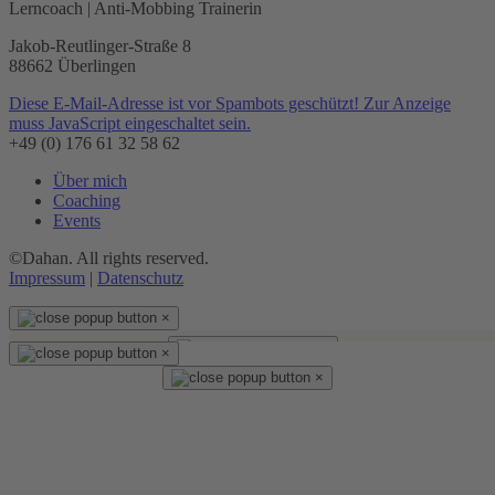
Lerncoach | Anti-Mobbing Trainerin
Jakob-Reutlinger-Straße 8
88662 Überlingen
Diese E-Mail-Adresse ist vor Spambots geschützt! Zur Anzeige
muss JavaScript eingeschaltet sein.
+49 (0) 176 61 32 58 62
Über mich
Coaching
Events
©Dahan. All rights reserved.
Impressum
|
Datenschutz
×
×
×
SOMMER-SPECIAL
10-
DAS ANGEBOT GEHT WEITER!
×
Termine-Paket für Familien
| 75-minütige
Familiensitzung + Elternleitfaden
geschenkt
|
buchbar
bis 31.08.2026
Alle Details